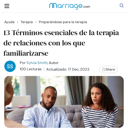
Ayuda
›
Terapia
›
Preparándose para la terapia
Buscar
13 Términos esenciales de la terapia
de relaciones con los que
familiarizarse
Casarse
Por
Sylvia Smith
, Autor
Relaciones
100 Lecturas
Actualizado: 17 Dec, 2023
Share
Familia
Ayuda
Cursos