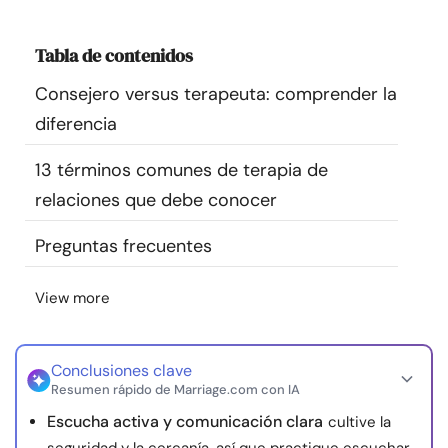
Recursos
Tabla de contenidos
Comunidad
Consejero versus terapeuta: comprender la
diferencia
Encuentra un terapeuta
13 términos comunes de terapia de
Idioma
ES
relaciones que debe conocer
Preguntas frecuentes
Sobre nosotros
Contáctanos
Escríbenos
Publicidad con
View more
nosotros
© Copyright 2026. Todos los derechos reservados.
Conclusiones clave
Resumen rápido de Marriage.com con IA
Escucha activa y comunicación clara
cultive la