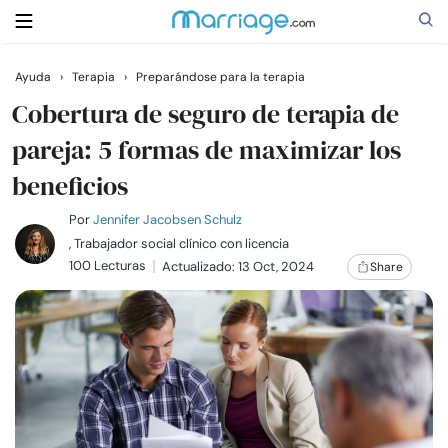
Ayuda
›
Terapia
›
Preparándose para la terapia
Buscar
Cobertura de seguro de terapia de
pareja: 5 formas de maximizar los
beneficios
Casarse
Por
Jennifer Jacobsen Schulz
Relaciones
, Trabajador social clínico con licencia
100 Lecturas
Actualizado: 13 Oct, 2024
Share
Familia
Ayuda
Cursos