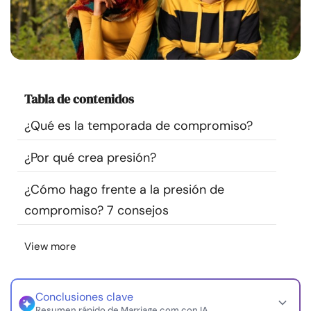
Recursos
Comunidad
Encuentra un terapeuta
Tabla de contenidos
¿Qué es la temporada de compromiso?
Idioma
ES
¿Por qué crea presión?
¿Cómo hago frente a la presión de
Sobre nosotros
Contáctanos
Escríbenos
Publicidad con
nosotros
compromiso? 7 consejos
© Copyright 2026. Todos los derechos reservados.
View more
Conclusiones clave
Resumen rápido de Marriage.com con IA