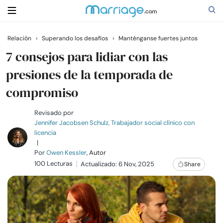
Relación
›
Superando los desafíos
›
Manténganse fuertes juntos
Buscar
7 consejos para lidiar con las
presiones de la temporada de
compromiso
Casarse
Revisado por
Relaciones
Jennifer Jacobsen Schulz, Trabajador social clínico con
licencia
|
Familia
Por
Owen Kessler
, Autor
100 Lecturas
Actualizado: 6 Nov, 2025
Share
Ayuda
Cursos