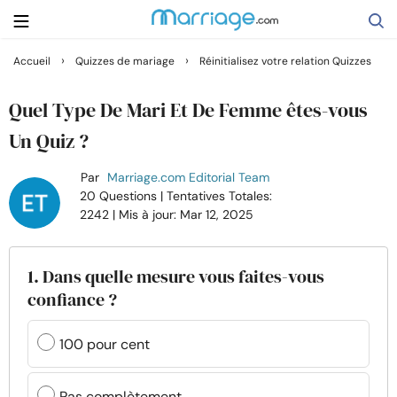
›
›
Accueil
Quizzes de mariage
Réinitialisez votre relation Quizzes
Rechercher
Quel Type De Mari Et De Femme êtes-vous
Un Quiz ?
Se marier
Par
Marriage.com Editorial Team
20 Questions
| Tentatives Totales:
Relations
2242
| Mis à jour: Mar 12, 2025
Famille
1. Dans quelle mesure vous faites-vous
confiance ?
Aide
100 pour cent
Cours
Pas complètement