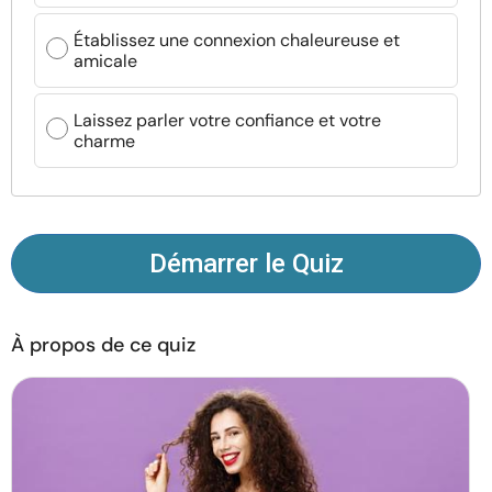
Ressources
Établissez une connexion chaleureuse et
amicale
Communauté
Laissez parler votre confiance et votre
Trouver un thérapeute
charme
Langue
FR
Démarrer le Quiz
À propos de nous
Contact
Écrivez pour nous
Publicité avec
nous
À propos de ce quiz
© Copyright 2026. Tous droits réservés.