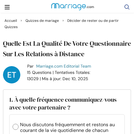
›
›
Accueil
Quizzes de mariage
Décider de rester ou de partir
Quizzes
Rechercher
Quelle Est La Qualité De Votre Questionnaire
Se marier
Sur Les Relations à Distance
Par
Marriage.com Editorial Team
Relations
15 Questions
| Tentatives Totales:
13029
| Mis à jour: Dec 10, 2025
Famille
1. À quelle fréquence communiquez-vous
Aide
avec votre partenaire ?
Cours
Nous discutons fréquemment et restons au
courant de la vie quotidienne de chacun