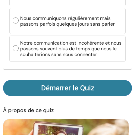
Ressources
Nous communiquons régulièrement mais
Communauté
passons parfois quelques jours sans parler
Trouver un thérapeute
Notre communication est incohérente et nous
passons souvent plus de temps que nous le
souhaiterions sans nous connecter
Langue
FR
À propos de nous
Contact
Écrivez pour nous
Publicité avec
Démarrer le Quiz
nous
© Copyright 2026. Tous droits réservés.
À propos de ce quiz