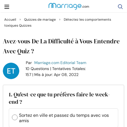
›
›
Accueil
Quizzes de mariage
Détectez les comportements
toxiques Quizzes
Rechercher
Avez-vous De La Difficulté à Vous Entendre
Se marier
Avec Quiz ?
Par
Marriage.com Editorial Team
Relations
10 Questions
| Tentatives Totales:
157
| Mis à jour: Apr 08, 2022
Famille
1. Qu'est-ce que tu préfères faire le week-
Aide
end ?
Cours
Sortez en ville et passez du temps avec vos
amis