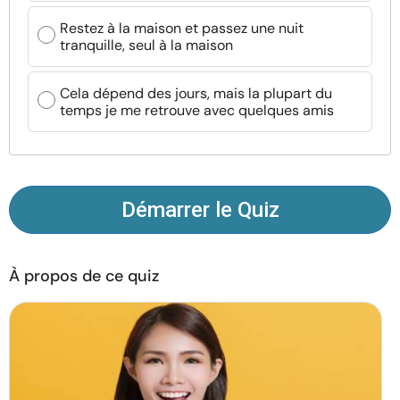
Ressources
Restez à la maison et passez une nuit
tranquille, seul à la maison
Communauté
Cela dépend des jours, mais la plupart du
temps je me retrouve avec quelques amis
Trouver un thérapeute
Langue
FR
Démarrer le Quiz
À propos de nous
Contact
Écrivez pour nous
Publicité avec
nous
À propos de ce quiz
© Copyright 2026. Tous droits réservés.