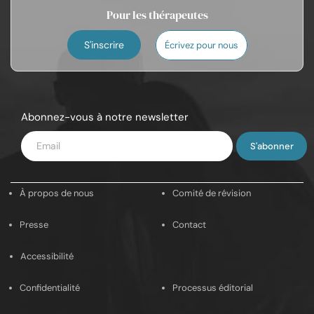
Pour les thérapeutes
S'inscrire
Écrivez pour nous
Abonnez-vous à notre newsletter
Saisissez
votre
e-
À propos de nous
Comité de révision
mail
Presse
Contact
Accessibilité
Confidentialité
Processus éditorial