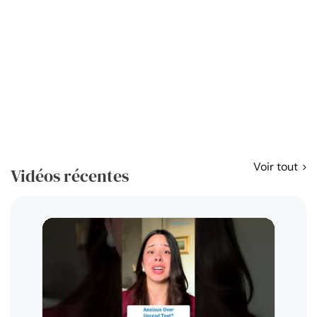
Voir tout
Vidéos récentes
Résol
règl
disp