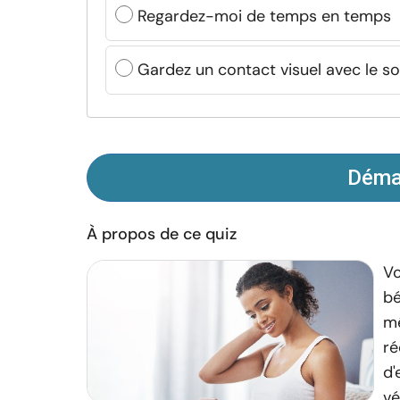
Regardez-moi de temps en temps
Gardez un contact visuel avec le so
Démar
À propos de ce quiz
Vo
bé
m
ré
d'
vé