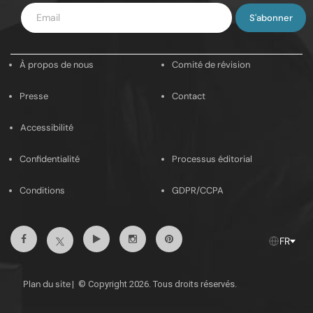
Saisissez
votre
e-
À propos de nous
Comité de révision
mail
Presse
Contact
Accessibilité
Confidentialité
Processus éditorial
Conditions
GDPR/CCPA
Facebook
YouTube
Instagram
Pinterest
X
FR
Plan du site
|
© Copyright 2026. Tous droits réservés.