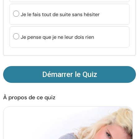
Ressources
Je le fais tout de suite sans hésiter
Communauté
Je pense que je ne leur dois rien
Trouver un thérapeute
Langue
FR
Démarrer le Quiz
À propos de nous
Contact
Écrivez pour nous
Publicité avec
nous
À propos de ce quiz
© Copyright 2026. Tous droits réservés.