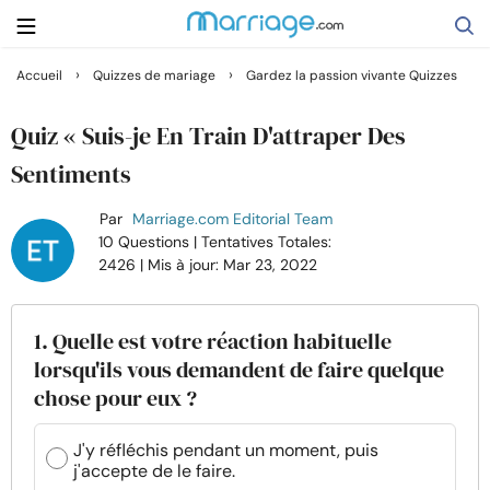
›
›
Accueil
Quizzes de mariage
Gardez la passion vivante Quizzes
Rechercher
Quiz « Suis-je En Train D'attraper Des
Sentiments
Se marier
Par
Marriage.com Editorial Team
10 Questions
| Tentatives Totales:
Relations
2426
| Mis à jour: Mar 23, 2022
Famille
1. Quelle est votre réaction habituelle
lorsqu'ils vous demandent de faire quelque
Aide
chose pour eux ?
Cours
J'y réfléchis pendant un moment, puis
j'accepte de le faire.