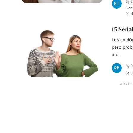
By E
Cons
4
15 Seña
Los soció
pero proba
un…
By 
Salu