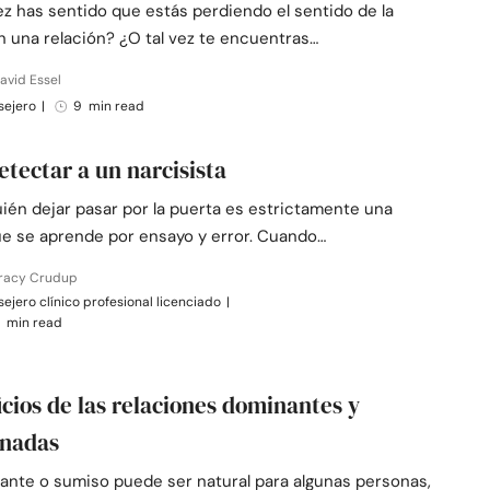
z has sentido que estás perdiendo el sentido de la
n una relación? ¿O tal vez te encuentras…
avid Essel
sejero
|
9 min read
tectar a un narcisista
ién dejar pasar por la puerta es estrictamente una
ue se aprende por ensayo y error. Cuando…
Tracy Crudup
ejero clínico profesional licenciado
|
 min read
icios de las relaciones dominantes y
inadas
ante o sumiso puede ser natural para algunas personas,