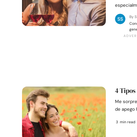
especialm
By S
Cons
gen
4 Tipos 
Me sorpren
de apego 
3 min read