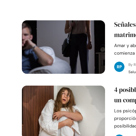
Señales
matrim
Amar y abr
comienza 
By 
Salu
4 posib
un com
Los psicó
proporció
posibilida