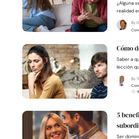
¿Alguna ve
realidad e
By D
Con
Cómo de
Saber a qu
lección q
By 
Cons
4
5 benef
subord
Ser domin