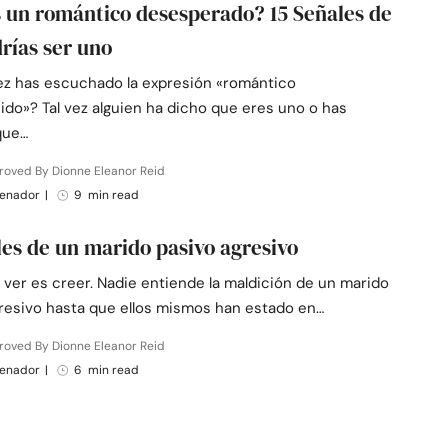
 un romántico desesperado? 15 Señales de
rías ser uno
ez has escuchado la expresión «romántico
do»? Tal vez alguien ha dicho que eres uno o has
que…
roved By Dionne Eleanor Reid
renador
|
9 min read
les de un marido pasivo agresivo
 ver es creer. Nadie entiende la maldición de un marido
resivo hasta que ellos mismos han estado en…
roved By Dionne Eleanor Reid
renador
|
6 min read