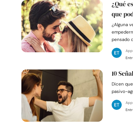
¿Qué es
que pod
¿Alguna v
empederni
pensado 
App
Ent
10 Seña
Dicen que
pasivo-ag
App
Ent