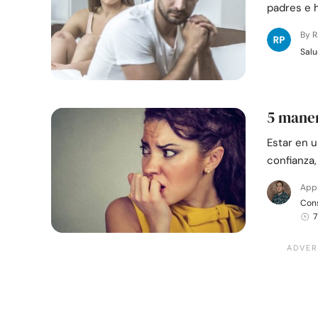
padres e h
By 
Salu
5 maner
Estar en u
confianza,
App
Cons
7