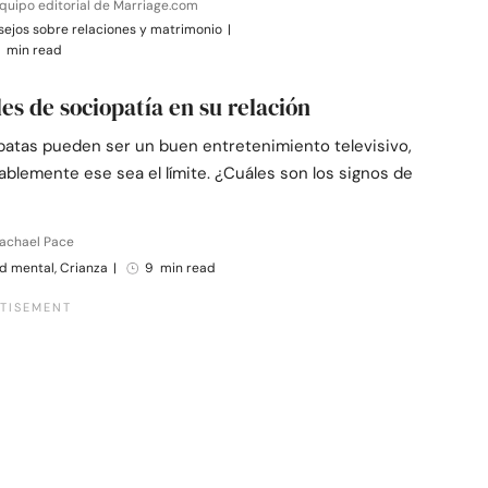
quipo editorial de Marriage.com
ejos sobre relaciones y matrimonio
|
 min read
les de sociopatía en su relación
patas pueden ser un buen entretenimiento televisivo,
blemente ese sea el límite. ¿Cuáles son los signos de
Rachael Pace
d mental, Crianza
|
9 min read