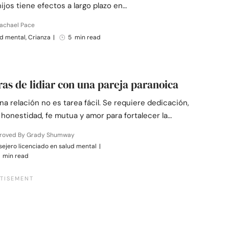
ijos tiene efectos a largo plazo en…
Rachael Pace
d mental, Crianza
|
5 min read
as de lidiar con una pareja paranoica
na relación no es tarea fácil. Se requiere dedicación,
 honestidad, fe mutua y amor para fortalecer la…
roved By Grady Shumway
ejero licenciado en salud mental
|
 min read