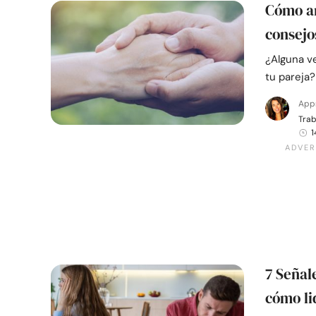
Cómo ar
consejo
¿Alguna v
tu pareja
App
Trab
1
7 Señal
cómo li