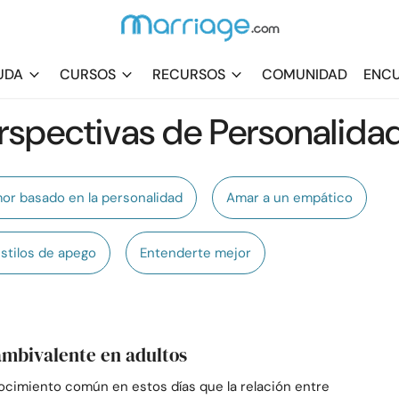
UDA
CURSOS
RECURSOS
COMUNIDAD
ENCU
rspectivas de Personalida
or basado en la personalidad
Amar a un empático
stilos de apego
Entenderte mejor
mbivalente en adultos
ocimiento común en estos días que la relación entre