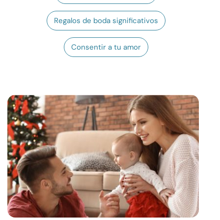
Recursos
Regalos de boda significativos
Comunidad
Consentir a tu amor
Encuentra un terapeuta
Idioma
ES
Sobre nosotros
Contáctanos
Escríbenos
Publicidad con
nosotros
© Copyright 2026. Todos los derechos reservados.