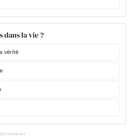
s dans la vie ?
a vérité
ie
s