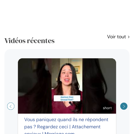
Voir tout
Vidéos récentes
Résol
règl
disp
short
Vous paniquez quand ils ne répondent
pas ? Regardez ceci | Attachement
anxieux | Marriage.com