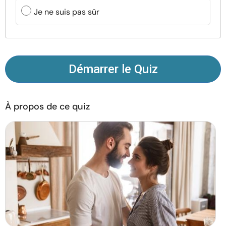
Ressources
Je ne suis pas sûr
Communauté
Trouver un thérapeute
Démarrer le Quiz
Langue
FR
À propos de ce quiz
À propos de nous
Contact
Écrivez pour nous
Publicité avec
nous
© Copyright 2026. Tous droits réservés.