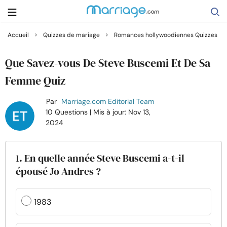
›
›
Accueil
Quizzes de mariage
Romances hollywoodiennes Quizzes
Rechercher
Que Savez-vous De Steve Buscemi Et De Sa
Femme Quiz
Se marier
Par
Marriage.com Editorial Team
10 Questions
| Mis à jour: Nov 13,
Relations
2024
Famille
1. En quelle année Steve Buscemi a-t-il
épousé Jo Andres ?
Aide
1983
Cours