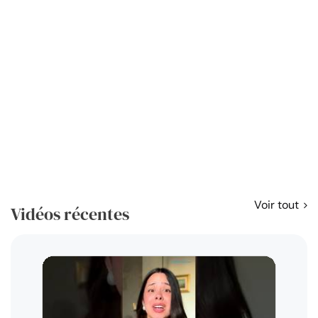
Voir tout
Vidéos récentes
Résol
règl
disp