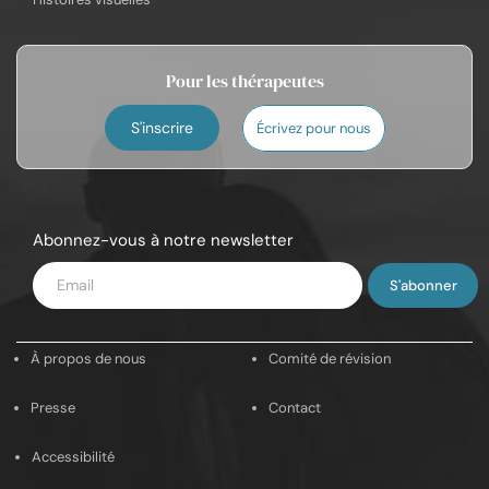
Pour les thérapeutes
S'inscrire
Écrivez pour nous
Abonnez-vous à notre newsletter
Saisissez
votre
e-
À propos de nous
Comité de révision
mail
Presse
Contact
Accessibilité