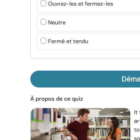
Ouvrez-les et fermez-les
Neutre
Fermé et tendu
Démar
À propos de ce quiz
It
ar
to
so