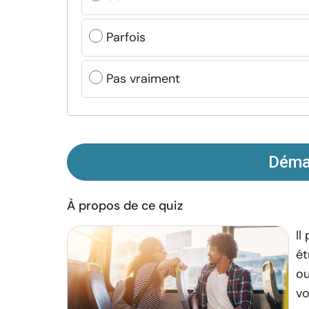
Parfois
Pas vraiment
Démar
À propos de ce quiz
Il
ét
ou
vo