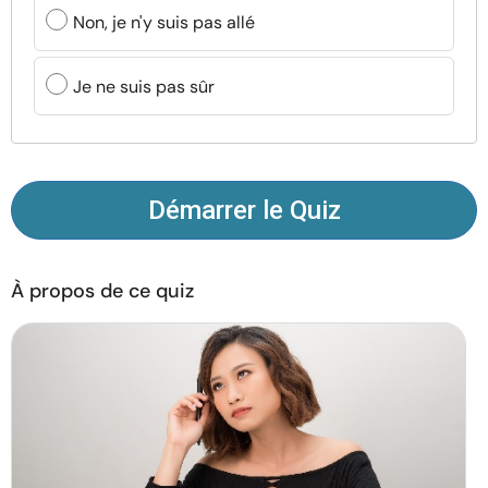
Ressources
Non, je n'y suis pas allé
Communauté
Je ne suis pas sûr
Trouver un thérapeute
Langue
FR
Démarrer le Quiz
À propos de ce quiz
À propos de nous
Contact
Écrivez pour nous
Publicité avec
nous
© Copyright 2026. Tous droits réservés.