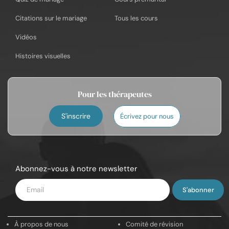
Citations sur le mariage
Tous les cours
Vidéos
Histoires visuelles
Pour les thérapeutes
S'inscrire
Écrivez pour nous
Abonnez-vous à notre newsletter
Saisissez
votre
e-
À propos de nous
Comité de révision
mail