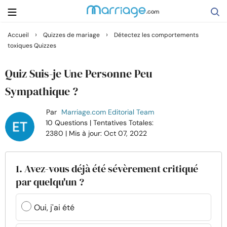
›
›
Accueil
Quizzes de mariage
Détectez les comportements
toxiques Quizzes
Rechercher
Quiz Suis-je Une Personne Peu
Se marier
Sympathique ?
Par
Marriage.com Editorial Team
Relations
10 Questions
| Tentatives Totales:
2380
| Mis à jour: Oct 07, 2022
Famille
1. Avez-vous déjà été sévèrement critiqué
Aide
par quelqu'un ?
Cours
Oui, j'ai été