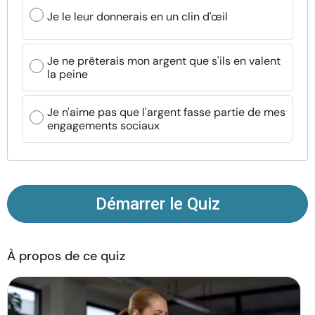
Ressources
Je le leur donnerais en un clin d'œil
Communauté
Je ne prêterais mon argent que s'ils en valent
la peine
Trouver un thérapeute
Je n'aime pas que l'argent fasse partie de mes
engagements sociaux
Langue
FR
À propos de nous
Contact
Écrivez pour nous
Publicité avec
Démarrer le Quiz
nous
© Copyright 2026. Tous droits réservés.
À propos de ce quiz