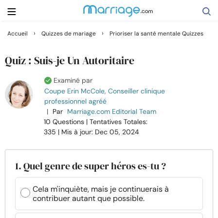
›
›
Accueil
Quizzes de mariage
Prioriser la santé mentale Quizzes
Rechercher
Quiz : Suis-je Un Autoritaire
Examiné par
Se marier
Coupe Erin McCole, Conseiller clinique
professionnel agréé
|
Par
Marriage.com Editorial Team
Relations
10 Questions
| Tentatives Totales:
335
| Mis à jour: Dec 05, 2024
Famille
1. Quel genre de super héros es-tu ?
Aide
Cela m'inquiète, mais je continuerais à
Cours
contribuer autant que possible.