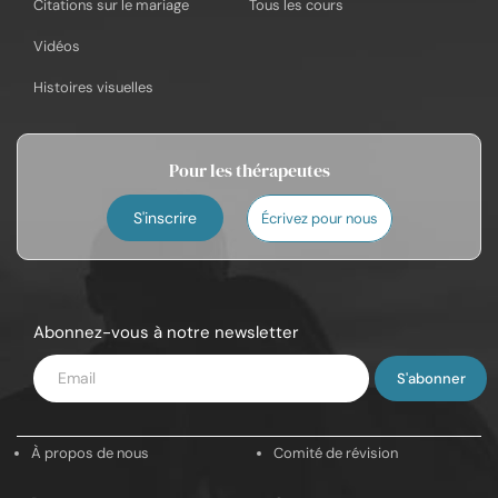
Citations sur le mariage
Tous les cours
Vidéos
Histoires visuelles
Pour les thérapeutes
S'inscrire
Écrivez pour nous
Abonnez-vous à notre newsletter
Saisissez
votre
e-
À propos de nous
Comité de révision
mail