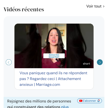
Voir tout
Vidéos récentes
Résol
règl
disp
short
Vous paniquez quand ils ne répondent
pas ? Regardez ceci | Attachement
anxieux | Marriage.com
Rejoignez des millions de personnes
S'abonner
qui construisent des relations
plus