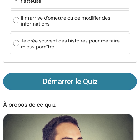
flatteuse
Ressources
Il m'arrive d'omettre ou de modifier des
Communauté
informations
Trouver un thérapeute
Je crée souvent des histoires pour me faire
mieux paraître
Langue
FR
Démarrer le Quiz
À propos de nous
Contact
Écrivez pour nous
Publicité avec
nous
© Copyright 2026. Tous droits réservés.
À propos de ce quiz