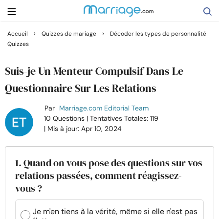
›
›
Accueil
Quizzes de mariage
Décoder les types de personnalité
Quizzes
Rechercher
Suis-je Un Menteur Compulsif Dans Le
Se marier
Questionnaire Sur Les Relations
Par
Marriage.com Editorial Team
Relations
10 Questions
| Tentatives Totales: 119
| Mis à jour: Apr 10, 2024
Famille
1. Quand on vous pose des questions sur vos
Aide
relations passées, comment réagissez-
vous ?
Cours
Je m'en tiens à la vérité, même si elle n'est pas