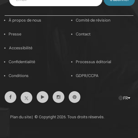
votre
e-
À propos de nous
Comité de révision
mail
Presse
Contact
Accessibilité
Confidentialité
Processus éditorial
Conditions
GDPR/CCPA
Facebook
YouTube
Instagram
Pinterest
X
FR
Plan du site
|
© Copyright 2026. Tous droits réservés.