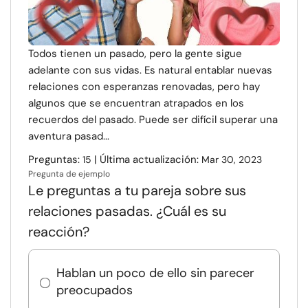
Recursos
Comunidad
Todos tienen un pasado, pero la gente sigue
adelante con sus vidas. Es natural entablar nuevas
relaciones con esperanzas renovadas, pero hay
Encuentra un terapeuta
algunos que se encuentran atrapados en los
recuerdos del pasado. Puede ser difícil superar una
Idioma
ES
aventura pasad...
Preguntas:
| Última actualización:
15
Mar 30, 2023
Pregunta de ejemplo
Sobre nosotros
Contáctanos
Escríbenos
Publicidad con
Le preguntas a tu pareja sobre sus
nosotros
relaciones pasadas. ¿Cuál es su
© Copyright 2026. Todos los derechos reservados.
reacción?
Hablan un poco de ello sin parecer
preocupados