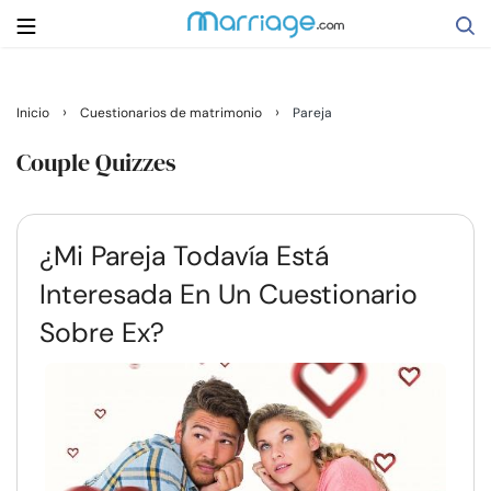
Buscar
›
›
Inicio
Cuestionarios de matrimonio
Pareja
Couple Quizzes
Casarse
¿Mi Pareja Todavía Está
Relaciones
Interesada En Un Cuestionario
Familia
Sobre Ex?
Ayuda
Cursos