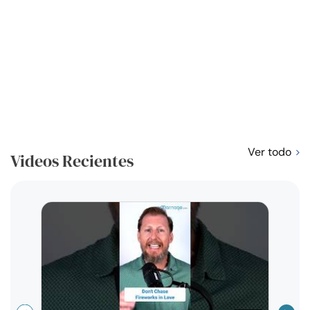
Ver todo
Videos Recientes
Curso
exag