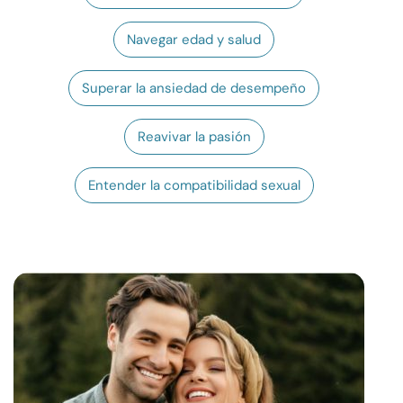
Recursos
Navegar edad y salud
Comunidad
Superar la ansiedad de desempeño
Encuentra un terapeuta
Reavivar la pasión
Idioma
ES
Entender la compatibilidad sexual
Sobre nosotros
Contáctanos
Escríbenos
Publicidad con
nosotros
© Copyright 2026. Todos los derechos reservados.