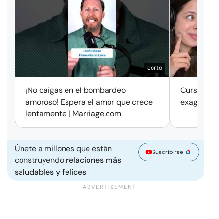
corto
¡No caigas en el bombardeo
Cursos de 
amoroso! Espera el amor que crece
exageració
lentamente | Marriage.com
Únete a millones que están
Suscribirse
construyendo
relaciones más
saludables y felices