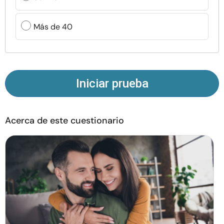
Recursos
Más de 40
Comunidad
Encuentra un terapeuta
Iniciar prueba
Idioma
ES
Acerca de este cuestionario
Sobre nosotros
Contáctanos
Escríbenos
Publicidad con
nosotros
© Copyright 2026. Todos los derechos reservados.