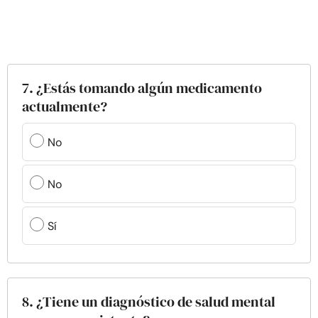
7. ¿Estás tomando algún medicamento
actualmente?
No
No
Sí
8. ¿Tiene un diagnóstico de salud mental