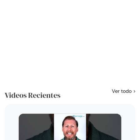
Ver todo
Videos Recientes
Curso
exag