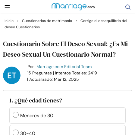
›
›
Inicio
Cuestionarios de matrimonio
Corrige el desequilibrio del
deseo Cuestionarios
Buscar
Cuestionario Sobre El Deseo Sexual: ¿Es Mi
Casarse
Deseo Sexual Un Cuestionario Normal?
Por
Marriage.com Editorial Team
Relaciones
15 Preguntas
| Intentos Totales: 2419
| Actualizado: Mar 12, 2025
Familia
1. ¿Qué edad tienes?
Ayuda
Menores de 30
Cursos
30-40